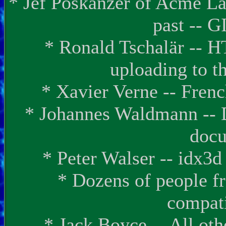
* Jef Poskanzer of Acme L
past -- G
* Ronald Tschalär -- H
uploading to t
* Xavier Verne -- French
* Johannes Waldmann -- 
docu
* Peter Walser -- idx3d
* Dozens of people f
compati
* Jack Boyce -- All oth