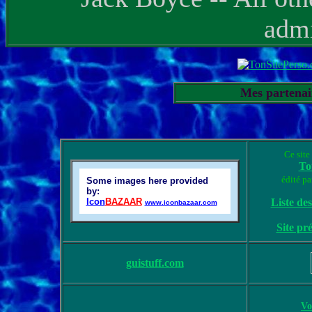
admi
Mes partena
Ce site 
To
édité pa
Some images here provided
by:
Icon
BAZAAR
Liste des
www.iconbazaar.com
Site pr
guistuff.com
Vo