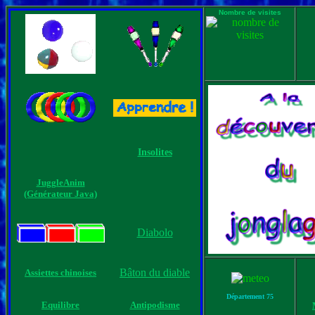
Nombre de visites
Insolites
JuggleAnim
(Générateur Java)
Diabolo
Bâton du diable
Assiettes chinoises
Département 75
Equilibre
Antipodisme