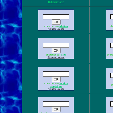
Rubrique "art"
chercher sur
aletian
ch
Ajouter un site
chercher sur
auto
cherc
Ajouter un site
chercher sur
studio-
c
graphique
Ajouter un site