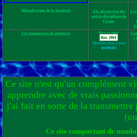
Métaphysique de la jonglerie
A la découverte des
Les 
autres disciplines du
Cirque
ét
Les simulateurs de jonglerie
Mise en ligne
Com
? 
Dernière mise à jour
05/09/05
Ce site n'est qu'un complément vi
apprendre avec de vrais passionné
j'ai fait en sorte de la transmett
(ou
Ce site comportant de nomb