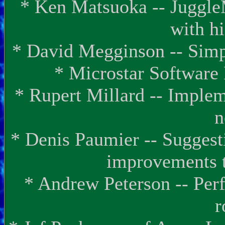
* Ken Matsuoka -- JuggleM
with h
* David Megginson -- Simp
* Microstar Software
* Rupert Millard -- Impleme
n
* Denis Paumier -- Suggest
improvements t
* Andrew Peterson -- Per
r